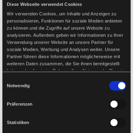
Rahmen eines
Werkliefervertrags
, den wir über Bagster
Diese Webseite verwendet Cookies
Frankreich ausführen lassen.
Die Lieferzeit für
Wir verwenden Cookies, um Inhalte und Anzeigen zu
Tankschutzhauben beträgt ca. 14 - 18 Tage.
personalisieren, Funktionen für soziale Medien anbieten
zu können und die Zugriffe auf unsere Website zu
analysieren. Außerdem geben wir Informationen zu Ihrer
Verwendung unserer Website an unsere Partner für
Sortierung:
soziale Medien, Werbung und Analysen weiter. Unsere
Partner führen diese Informationen möglicherweise mit
weiteren Daten zusammen, die Sie ihnen bereitgestellt
haben oder die sie im Rahmen Ihrer Nutzung der Dienste
gesammelt haben.
Einwilligungsauswahl
Notwendig
Präferenzen
Statistiken