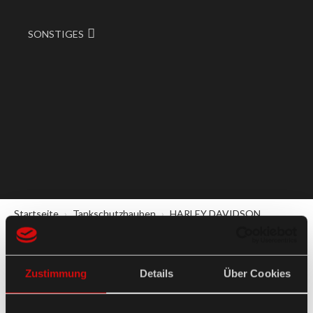
SONSTIGES
Startseite
Tankschutzhauben
HARLEY DAVIDSON
HARLEY DAVIDSON
Zustimmung
Details
Über Cookies
Tankschutzhauben sind regelmäßig keine Lagerware.
Sie werden
erst nach Ihrer Bestellung gefertigt. Die Fertigung erfolgt im