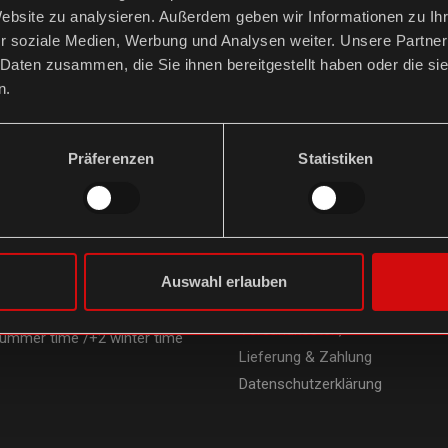
Website zu analysieren. Außerdem geben wir Informationen zu I
r soziale Medien, Werbung und Analysen weiter. Unsere Partner
 Daten zusammen, die Sie ihnen bereitgestellt haben oder die s
n.
Präferenzen
Statistiken
T / CONTACT
RECHTLICHES /
LEGAL
INFORMATION
 2591 5073228
Impressum
WE, 18-20 Uhr /
o'clock
AGB
Auswahl erlauben
8 Uhr /
o'clock
Widerrufsbelehrung
4 Uhr /
o'clock
Versandkosten,
mmer time /+2 winter time
Lieferung & Zahlung
Datenschutzerklärung