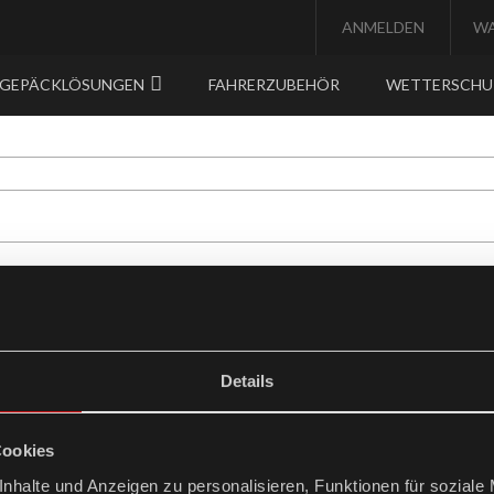
ANMELDEN
W
GEPÄCKLÖSUNGEN
FAHRERZUBEHÖR
WETTERSCH
mit der
Details
arbeitung meiner Eingaben zum Zwecke der Anfragebearbeitung einvers
Cookies
nhalte und Anzeigen zu personalisieren, Funktionen für soziale