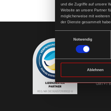
und die Zugriffe auf unsere 
Website an unsere Partner fü
möglicherweise mit weiteren
der Dienste gesammelt habe
Einwilligungsauswahl
Notwendig
KONTAK
+49 (0)
MO-MI / 
Ablehnen
FR, 14-1
SA, 10-1
GMT+1 su