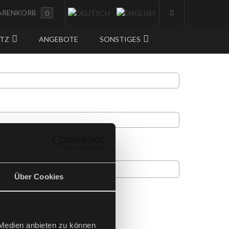
ARENKORB
0
UTZ
ANGEBOTE
SONSTIGES
Über Cookies
tanden.
 Medien anbieten zu können