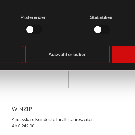
Beindecke für Motorräder und große Scooter
W
Ab € 342,00
A
Präferenzen
Statistiken
Auswahl erlauben
WINZIP
Anpassbare Beindecke für alle Jahreszeiten
Ab € 249,00