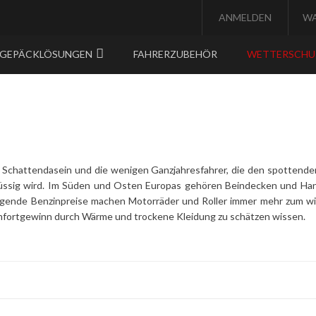
ANMELDEN
W
GEPÄCKLÖSUNGEN
FAHRERZUBEHÖR
WETTERSCH
 Schattendasein und die wenigen Ganzjahresfahrer, die den spottenden 
rflüssig wird. Im Süden und Osten Europas gehören Beindecken und Ha
eigende Benzinpreise machen Motorräder und Roller immer mehr zum wir
mfortgewinn durch Wärme und trockene Kleidung zu schätzen wissen.