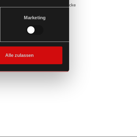
asserdichte und thermische Beindecke
b € 245,00
Marketing
Alle zulassen