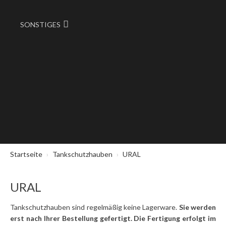
SONSTIGES
Startseite
Tankschutzhauben
URAL
URAL
Tankschutzhauben sind regelmäßig keine Lagerware.
Sie werden
erst nach Ihrer Bestellung gefertigt. Die Fertigung erfolgt im