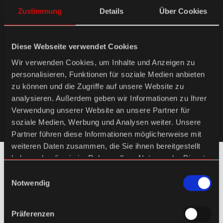
Zustimmung
Details
Über Cookies
SONSTIGES
Diese Webseite verwendet Cookies
Wir verwenden Cookies, um Inhalte und Anzeigen zu
personalisieren, Funktionen für soziale Medien anbieten
zu können und die Zugriffe auf unsere Website zu
analysieren. Außerdem geben wir Informationen zu Ihrer
Verwendung unserer Website an unsere Partner für
soziale Medien, Werbung und Analysen weiter. Unsere
Partner führen diese Informationen möglicherweise mit
weiteren Daten zusammen, die Sie ihnen bereitgestellt
Lieferung und Zahlung
haben oder die sie im Rahmen Ihrer Nutzung der Dienste
gesammelt haben.
Einwilligungsauswahl
Die Lieferung erfolgt innerhalb Deutschlands regelmäßig mit GLS
Notwendig
(Keine Inseln, keine Packstationen! Hier ist bei Bedarf DHL als
Versandweg während des Bestellvorganges auszuwählen). Der
Präferenzen
Versand in das europäische Ausland (Euro-Raum) erfolgt