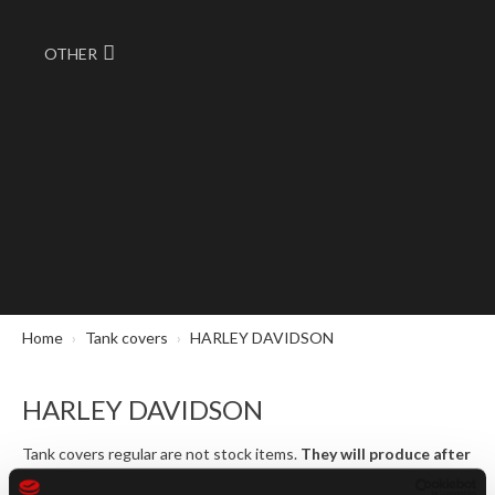
OTHER
Home
Tank covers
HARLEY DAVIDSON
HARLEY DAVIDSON
Tank covers regular are not stock items.
They will produce after
your order as a work delivery contract.
Please expect as time