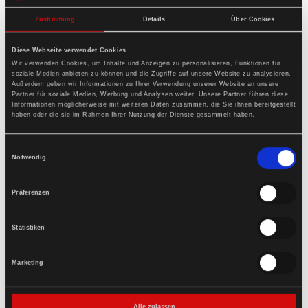
for delivery 14 - 18 days.
Zustimmung
Details
Über Cookies
Diese Webseite verwendet Cookies
sorting:
Wir verwenden Cookies, um Inhalte und Anzeigen zu personalisieren, Funktionen für
soziale Medien anbieten zu können und die Zugriffe auf unsere Website zu analysieren.
Außerdem geben wir Informationen zu Ihrer Verwendung unserer Website an unsere
Partner für soziale Medien, Werbung und Analysen weiter. Unsere Partner führen diese
Informationen möglicherweise mit weiteren Daten zusammen, die Sie ihnen bereitgestellt
haben oder die sie im Rahmen Ihrer Nutzung der Dienste gesammelt haben.
Einwilligungsauswahl
Notwendig
Präferenzen
Statistiken
Marketing
Alle zulassen