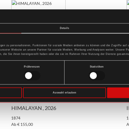
Details
gen zu personalisieren, Funktionen für soziale Medien anbieten zu können und die Zugriffe auf
 unserer Website an unsere Partner für soziale Medien, Werbung und Analysen weiter. Unsere Pa
 die Sie ihnen bereitgestellt haben oder die sie im Rahmen Ihrer Nutzung der Dienste gesamme
Präferenzen
Statistiken
Auswahl erlauben
HIMALAYAN , 2026
I
1874
1
Ab € 155,00
A