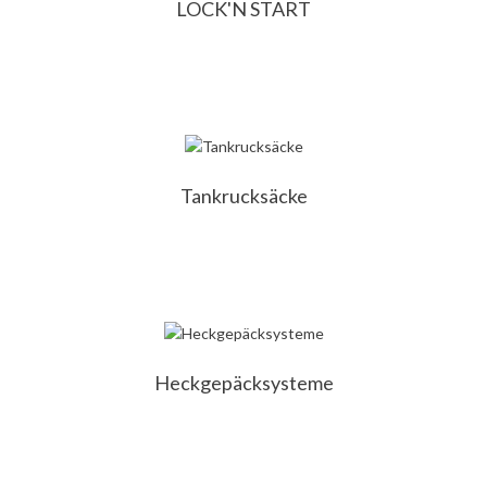
LOCK'N START
Tankrucksäcke
Heckgepäcksysteme